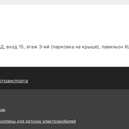
Д, вход 15, этаж 3-ий (парковка на крыше), павильон Х
отранспорта
щие
роллеры для детских электромобилей