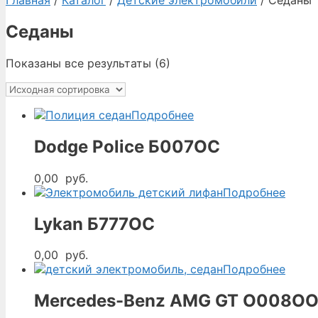
Главная
/
Каталог
/
Детские электромобили
/ Седаны
Седаны
Показаны все результаты (6)
Подробнее
Dodge Police Б007OС
0,00
руб.
Подробнее
Lykan Б777ОC
0,00
руб.
Подробнее
Mercedes-Benz AMG GT O008O