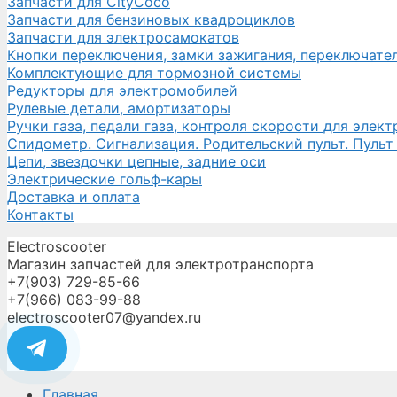
Запчасти для CityCoco
Запчасти для бензиновых квадроциклов
Запчасти для электросамокатов
Кнопки переключения, замки зажигания, переключате
Комплектующие для тормозной системы
Редукторы для электромобилей
Рулевые детали, амортизаторы
Ручки газа, педали газа, контроля скорости для элек
Спидометр. Сигнализация. Родительский пульт. Пульт
Цепи, звездочки цепные, задние оси
Электрические гольф-кары
Доставка и оплата
Контакты
Electroscooter
Магазин запчастей для электротранспорта
+7(903) 729-85-66
+7(966) 083-99-88
electroscooter07@yandex.ru
Главная