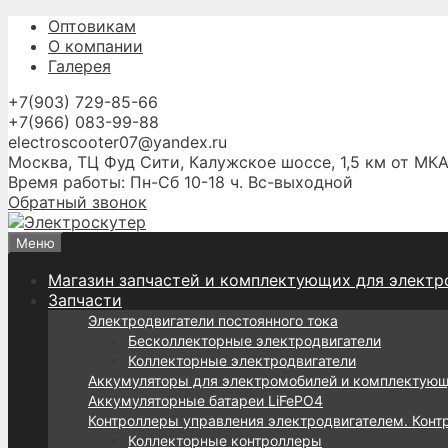
Перейти
Оптовикам
к
О компании
содержимому
Галерея
+7(903) 729-85-66
+7(966) 083-99-88
electroscooter07@yandex.ru
Москва, ТЦ Фуд Сити, Калужское шоссе, 1,5 км от МКА
Время работы: Пн-Сб 10-18 ч. Вс-выходной
Обратный звонок
Меню
Магазин запчастей и комплектующих для электр
Запчасти
Электродвигатели постоянного тока
Бесколлекторные электродвигатели
Коллекторные электродвигатели
Аккумуляторы для электромобилей и комплектую
Аккумуляторные батареи LiFePO4
Контроллеры управления электродвигателем. Конт
Коллекторные контроллеры