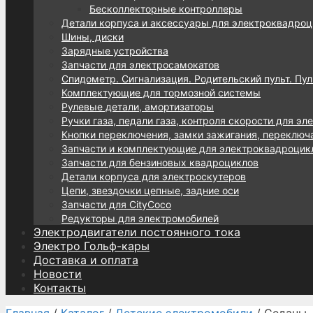
Бесколлекторные контроллеры
Детали корпуса и аксессуары для электроквадроц
Шины, диски
Зарядные устройства
Запчасти для электросамокатов
Спидометр. Сигнализация. Родительский пульт. Пул
Комплектующие для тормозной системы
Рулевые детали, амортизаторы
Ручки газа, педали газа, контроля скорости для эл
Кнопки переключения, замки зажигания, переключ
Запчасти и комплектующие для электроквадроцик
Запчасти для бензиновых квадроциклов
Детали корпуса для электроскутеров
Цепи, звездочки цепные, задние оси
Запчасти для CityCoco
Редукторы для электромобилей
Электродвигатели постоянного тока
Электро Гольф-кары
Доставка и оплата
Новости
Контакты