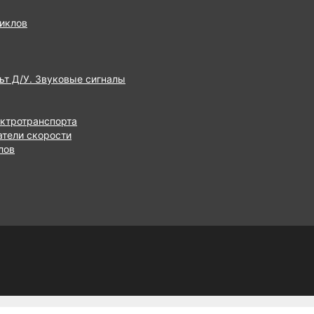
иклов
ьт Д/У. Звуковые сигналы
ектротранспорта
атели скорости
лов