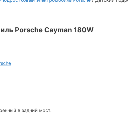
-подростковый электромобиль Porsche
/ Детский подр
биль Porsche Cayman 180W
rsche
оенный в задний мост.