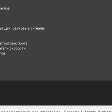
иклов
ьт Д/У. Звуковые сигналы
ектротранспорта
атели скорости
лов