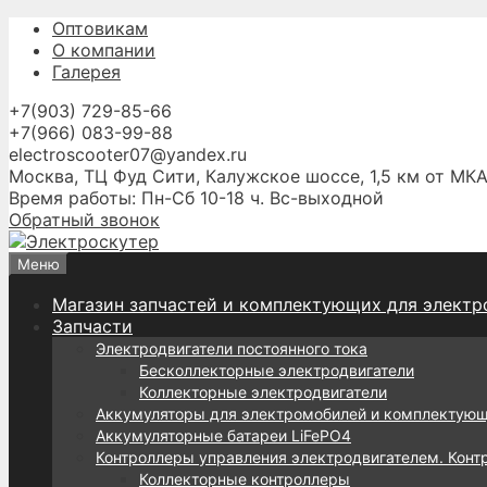
Перейти
Оптовикам
к
О компании
содержимому
Галерея
+7(903) 729-85-66
+7(966) 083-99-88
electroscooter07@yandex.ru
Москва, ТЦ Фуд Сити, Калужское шоссе, 1,5 км от МКА
Время работы: Пн-Сб 10-18 ч. Вс-выходной
Обратный звонок
Меню
Магазин запчастей и комплектующих для электр
Запчасти
Электродвигатели постоянного тока
Бесколлекторные электродвигатели
Коллекторные электродвигатели
Аккумуляторы для электромобилей и комплектую
Аккумуляторные батареи LiFePO4
Контроллеры управления электродвигателем. Конт
Коллекторные контроллеры