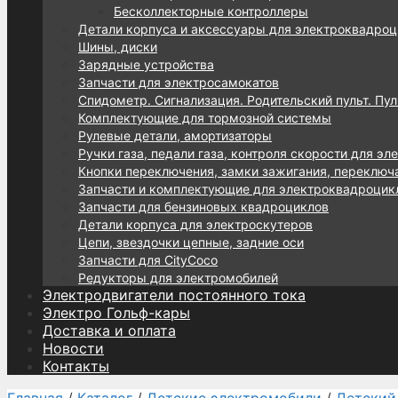
Бесколлекторные контроллеры
Детали корпуса и аксессуары для электроквадроц
Шины, диски
Зарядные устройства
Запчасти для электросамокатов
Спидометр. Сигнализация. Родительский пульт. Пул
Комплектующие для тормозной системы
Рулевые детали, амортизаторы
Ручки газа, педали газа, контроля скорости для эл
Кнопки переключения, замки зажигания, переключ
Запчасти и комплектующие для электроквадроцик
Запчасти для бензиновых квадроциклов
Детали корпуса для электроскутеров
Цепи, звездочки цепные, задние оси
Запчасти для CityCoco
Редукторы для электромобилей
Электродвигатели постоянного тока
Электро Гольф-кары
Доставка и оплата
Новости
Контакты