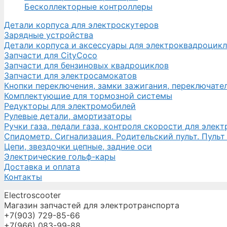
Бесколлекторные контроллеры
Детали корпуса для электроскутеров
Зарядные устройства
Детали корпуса и аксессуары для электроквадроцик
Запчасти для CityCoco
Запчасти для бензиновых квадроциклов
Запчасти для электросамокатов
Кнопки переключения, замки зажигания, переключате
Комплектующие для тормозной системы
Редукторы для электромобилей
Рулевые детали, амортизаторы
Ручки газа, педали газа, контроля скорости для элек
Спидометр. Сигнализация. Родительский пульт. Пульт
Цепи, звездочки цепные, задние оси
Электрические гольф-кары
Доставка и оплата
Контакты
Electroscooter
Магазин запчастей для электротранспорта
+7(903) 729-85-66
+7(966) 083-99-88