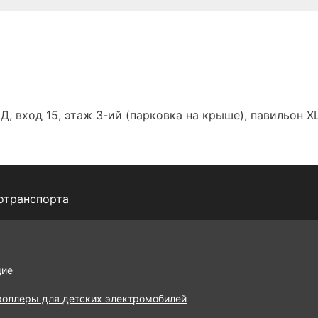
Д, вход 15, этаж 3-ий (парковка на крыше), павильон Х
отранспорта
щие
роллеры для детских электромобилей