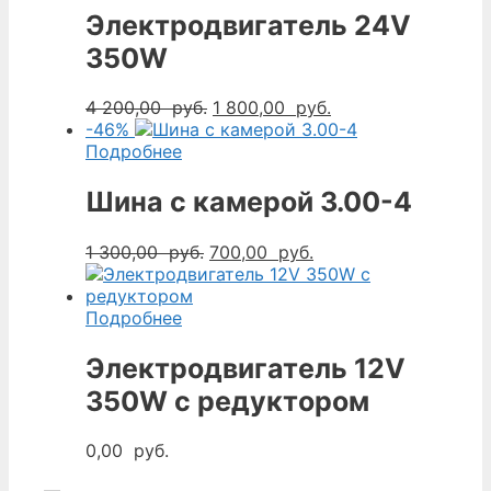
Электродвигатель 24V
350W
Первоначальная
Текущая
4 200,00
руб.
1 800,00
руб.
цена
цена:
-46%
составляла
1
Подробнее
4
800,00
200,00
руб..
Шина с камерой 3.00-4
руб..
Первоначальная
Текущая
1 300,00
руб.
700,00
руб.
цена
цена:
составляла
700,00
1
руб..
Подробнее
300,00
руб..
Электродвигатель 12V
350W с редуктором
0,00
руб.