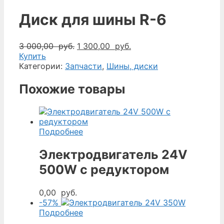
Диск для шины R-6
Первоначальная
Текущая
3 000,00
руб.
1 300,00
руб.
цена
цена:
Купить
составляла
1
Категории:
Запчасти
,
Шины, диски
3
300,00
000,00
руб..
Похожие товары
руб..
Подробнее
Электродвигатель 24V
500W с редуктором
0,00
руб.
-57%
Подробнее