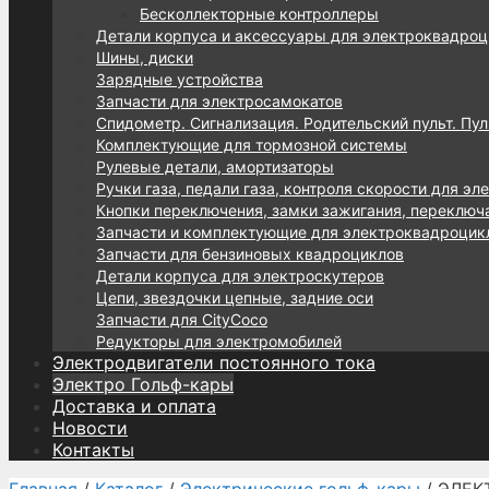
Бесколлекторные контроллеры
Детали корпуса и аксессуары для электроквадроц
Шины, диски
Зарядные устройства
Запчасти для электросамокатов
Спидометр. Сигнализация. Родительский пульт. Пул
Комплектующие для тормозной системы
Рулевые детали, амортизаторы
Ручки газа, педали газа, контроля скорости для эл
Кнопки переключения, замки зажигания, переключ
Запчасти и комплектующие для электроквадроцик
Запчасти для бензиновых квадроциклов
Детали корпуса для электроскутеров
Цепи, звездочки цепные, задние оси
Запчасти для CityCoco
Редукторы для электромобилей
Электродвигатели постоянного тока
Электро Гольф-кары
Доставка и оплата
Новости
Контакты