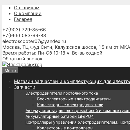
Перейти
Оптовикам
к
О компании
содержимому
Галерея
+7(903) 729-85-66
+7(966) 083-99-88
electroscooter07@yandex.ru
Москва, ТЦ Фуд Сити, Калужское шоссе, 1,5 км от МКА
Время работы: Пн-Сб 10-18 ч. Вс-выходной
Обратный звонок
Меню
Магазин запчастей и комплектующих для электр
Запчасти
Электродвигатели постоянного тока
Бесколлекторные электродвигатели
Коллекторные электродвигатели
Аккумуляторы для электромобилей и комплектую
Аккумуляторные батареи LiFePO4
Контроллеры управления электродвигателем. Конт
Коллекторные контроллеры