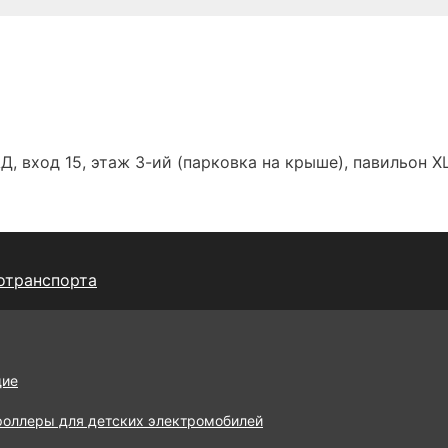
Д, вход 15, этаж 3-ий (парковка на крыше), павильон Х
отранспорта
щие
роллеры для детских электромобилей