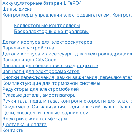
Аккумуляторные батареи LiFePO4
Шины, диски
Контроллеры управления электродвигателем. Контро
Коллекторные контроллеры
Бесколлекторные контроллеры
Детали корпуса для электроскутеров
Зарядные устройства
Детали корпуса и аксессуары для электроквадроцик
Запчасти для CityCoco
Запчасти для бензиновых квадроциклов
Запчасти для электросамокатов
Кнопки переключения, замки зажигания, переключате
Комплектующие для тормозной системы
Редукторы для электромобилей
Рулевые детали, амортизаторы
Ручки газа, педали газа, контроля скорости для элек
Спидометр. Сигнализация. Родительский пульт. Пульт
Цепи, звездочки цепные, задние оси
Электрические гольф-кары
Доставка и оплата
Контакты