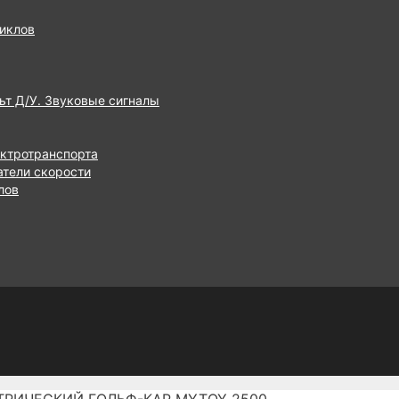
иклов
ьт Д/У. Звуковые сигналы
ектротранспорта
атели скорости
лов