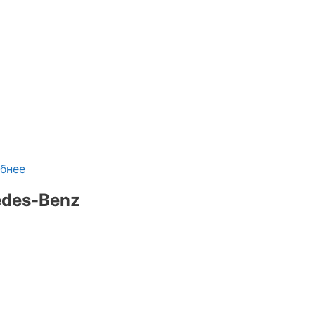
бнее
edes-Benz