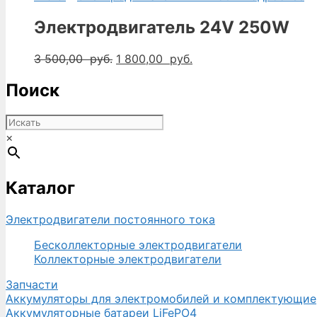
Электродвигатель 24V 250W
Первоначальная
Текущая
3 500,00
руб.
1 800,00
руб.
цена
цена:
составляла
1
Поиск
3
800,00
500,00
руб..
руб..
×
Каталог
Электродвигатели постоянного тока
Бесколлекторные электродвигатели
Коллекторные электродвигатели
Запчасти
Аккумуляторы для электромобилей и комплектующие
Аккумуляторные батареи LiFePO4