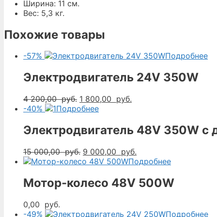
Ширина: 11 см.
Вес: 5,3 кг.
Похожие товары
-57%
Подробнее
Электродвигатель 24V 350W
Первоначальная
Текущая
4 200,00
руб.
1 800,00
руб.
цена
цена:
-40%
Подробнее
составляла
1
4
800,00
Электродвигатель 48V 350W с
200,00
руб..
руб..
Первоначальная
Текущая
15 000,00
руб.
9 000,00
руб.
цена
цена:
Подробнее
составляла
9
15
000,00
Мотор-колесо 48V 500W
000,00
руб..
руб..
0,00
руб.
-49%
Подробнее