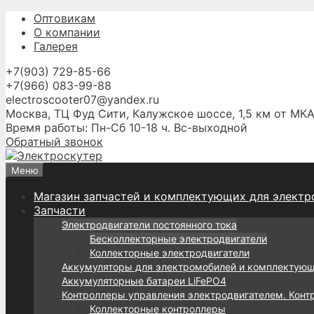
Перейти
Оптовикам
к
О компании
содержимому
Галерея
+7(903) 729-85-66
+7(966) 083-99-88
electroscooter07@yandex.ru
Москва, ТЦ Фуд Сити, Калужское шоссе, 1,5 км от МКА
Время работы: Пн-Сб 10-18 ч. Вс-выходной
Обратный звонок
Меню
Магазин запчастей и комплектующих для электр
Запчасти
Электродвигатели постоянного тока
Бесколлекторные электродвигатели
Коллекторные электродвигатели
Аккумуляторы для электромобилей и комплектую
Аккумуляторные батареи LiFePO4
Контроллеры управления электродвигателем. Конт
Коллекторные контроллеры