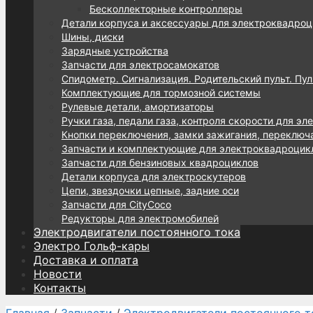
Бесколлекторные контроллеры
Детали корпуса и аксессуары для электроквадроц
Шины, диски
Зарядные устройства
Запчасти для электросамокатов
Спидометр. Сигнализация. Родительский пульт. Пул
Комплектующие для тормозной системы
Рулевые детали, амортизаторы
Ручки газа, педали газа, контроля скорости для эл
Кнопки переключения, замки зажигания, переключ
Запчасти и комплектующие для электроквадроцик
Запчасти для бензиновых квадроциклов
Детали корпуса для электроскутеров
Цепи, звездочки цепные, задние оси
Запчасти для CityCoco
Редукторы для электромобилей
Электродвигатели постоянного тока
Электро Гольф-кары
Доставка и оплата
Новости
Контакты