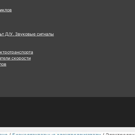
иклов
ьт Д/У. Звуковые сигналы
ектротранспорта
атели скорости
лов