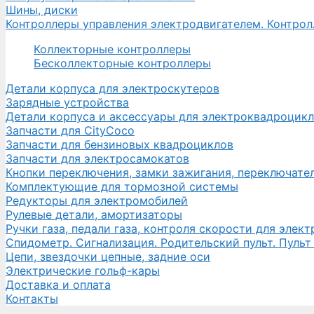
Шины, диски
Контроллеры управления электродвигателем. Контро
Коллекторные контроллеры
Бесколлекторные контроллеры
Детали корпуса для электроскутеров
Зарядные устройства
Детали корпуса и аксессуары для электроквадроцик
Запчасти для CityCoco
Запчасти для бензиновых квадроциклов
Запчасти для электросамокатов
Кнопки переключения, замки зажигания, переключате
Комплектующие для тормозной системы
Редукторы для электромобилей
Рулевые детали, амортизаторы
Ручки газа, педали газа, контроля скорости для элек
Спидометр. Сигнализация. Родительский пульт. Пульт
Цепи, звездочки цепные, задние оси
Электрические гольф-кары
Доставка и оплата
Контакты