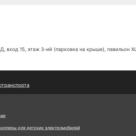
Д, вход 15, этаж 3-ий (парковка на крыше), павильон Х
отранспорта
щие
роллеры для детских электромобилей