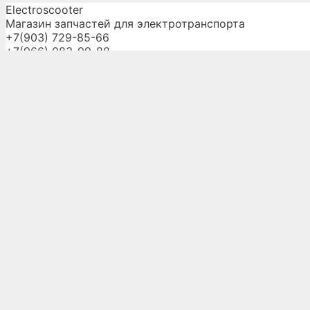
Electroscooter
Магазин запчастей для электротранспорта
+7(903) 729-85-66
+7(966) 083-99-88
electroscooter07@yandex.ru
Главная
О компании
Запчасти
Услуги
Доставка и оплата
Оптовикам
Галерея
Новости
Контакты
Создание сайта -
owebsite.ru
© 2026 Электроскутер