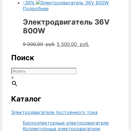
-39%
Подробнее
Электродвигатель 36V
800W
Первоначальная
Текущая
9 000,00
руб.
5 500,00
руб.
цена
цена:
составляла
5
Поиск
9
500,00
000,00
руб..
руб..
×
Каталог
Электродвигатели постоянного тока
Бесколлекторные электродвигатели
Коллекторные электродвигатели