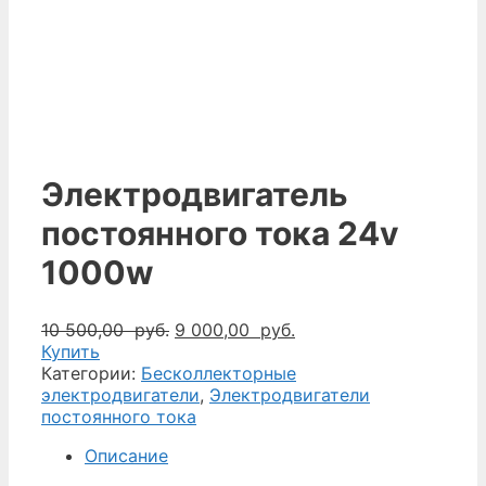
Электродвигатель
постоянного тока 24v
1000w
Первоначальная
Текущая
10 500,00
руб.
9 000,00
руб.
цена
цена:
Купить
составляла
9
Категории:
Бесколлекторные
10
000,00
электродвигатели
,
Электродвигатели
500,00
руб..
постоянного тока
руб..
Описание