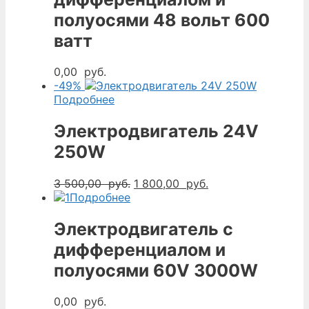
полуосями 48 вольт 600
ватт
0,00
руб.
-49%
Подробнее
Электродвигатель 24V
250W
Первоначальная
Текущая
3 500,00
руб.
1 800,00
руб.
цена
цена:
Подробнее
составляла
1
3
800,00
Электродвигатель с
500,00
руб..
дифференциалом и
руб..
полуосями 60V 3000W
0,00
руб.