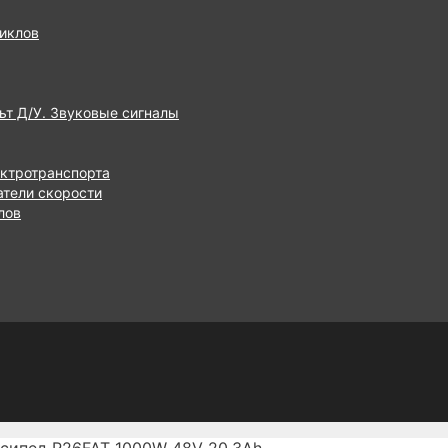
иклов
ьт Д/У. Звуковые сигналы
ектротранспорта
атели скорости
лов