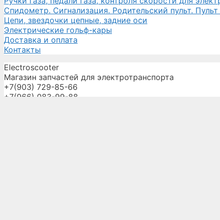
Ручки газа, педали газа, контроля скорости для элек
Спидометр. Сигнализация. Родительский пульт. Пульт
Цепи, звездочки цепные, задние оси
Электрические гольф-кары
Доставка и оплата
Контакты
Electroscooter
Магазин запчастей для электротранспорта
+7(903) 729-85-66
+7(966) 083-99-88
electroscooter07@yandex.ru
Главная
О компании
Запчасти
Услуги
Доставка и оплата
Оптовикам
Галерея
Новости
Контакты