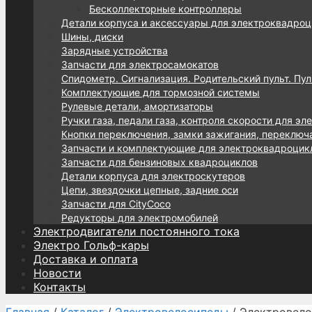
Бесколлекторные контроллеры
Детали корпуса и аксессуары для электроквадроц
Шины, диски
Зарядные устройства
Запчасти для электросамокатов
Спидометр. Сигнализация. Родительский пульт. Пул
Комплектующие для тормозной системы
Рулевые детали, амортизаторы
Ручки газа, педали газа, контроля скорости для эл
Кнопки переключения, замки зажигания, переключ
Запчасти и комплектующие для электроквадроцик
Запчасти для бензиновых квадроциклов
Детали корпуса для электроскутеров
Цепи, звездочки цепные, задние оси
Запчасти для CityCoco
Редукторы для электромобилей
Электродвигатели постоянного тока
Электро Гольф-кары
Доставка и оплата
Новости
Контакты