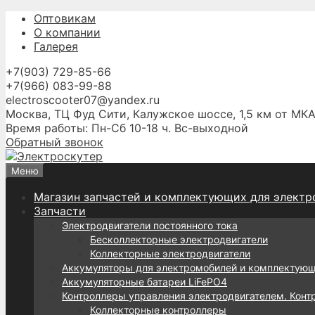
Перейти
Оптовикам
к
О компании
содержимому
Галерея
+7(903) 729-85-66
+7(966) 083-99-88
electroscooter07@yandex.ru
Москва, ТЦ Фуд Сити, Калужское шоссе, 1,5 км от МКА
Время работы: Пн-Сб 10-18 ч. Вс-выходной
Обратный звонок
Меню
Магазин запчастей и комплектующих для электр
Запчасти
Электродвигатели постоянного тока
Бесколлекторные электродвигатели
Коллекторные электродвигатели
Аккумуляторы для электромобилей и комплектую
Аккумуляторные батареи LiFePO4
Контроллеры управления электродвигателем. Конт
Коллекторные контроллеры