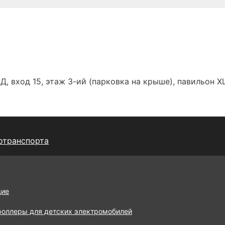
Д, вход 15, этаж 3-ий (парковка на крыше), павильон Х
отранспорта
щие
роллеры для детских электромобилей