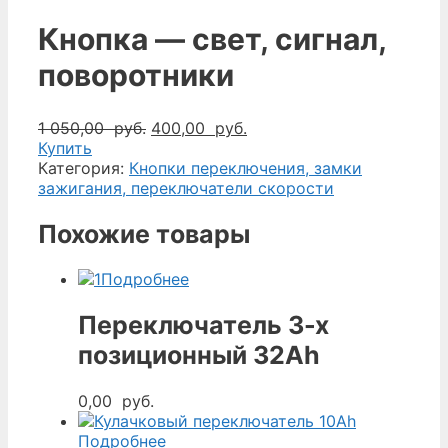
Кнопка — свет, сигнал,
поворотники
Первоначальная
Текущая
1 050,00
руб.
400,00
руб.
цена
цена:
Купить
составляла
400,00
Категория:
Кнопки переключения, замки
1
руб..
зажигания, переключатели скорости
050,00
руб..
Похожие товары
Подробнее
Переключатель 3-х
позиционный 32Ah
0,00
руб.
Подробнее