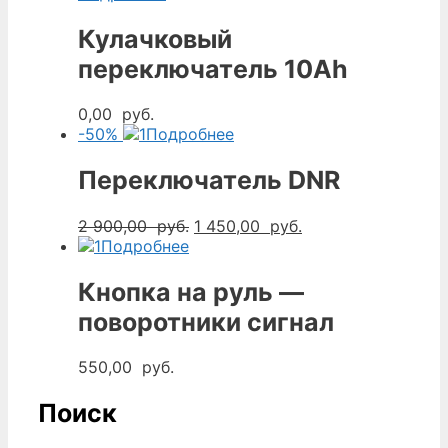
Кулачковый
переключатель 10Ah
0,00
руб.
-50%
Подробнее
Переключатель DNR
Первоначальная
Текущая
2 900,00
руб.
1 450,00
руб.
цена
цена:
Подробнее
составляла
1
2
450,00
Кнопка на руль —
900,00
руб..
поворотники сигнал
руб..
550,00
руб.
Поиск