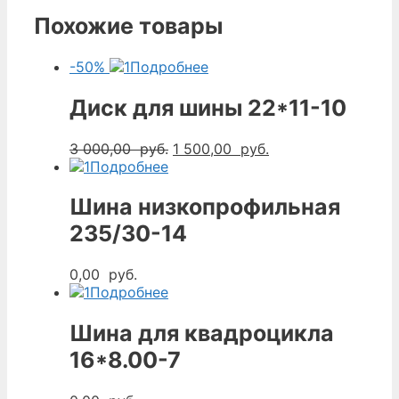
Похожие товары
-50%
Подробнее
Диск для шины 22*11-10
Первоначальная
Текущая
3 000,00
руб.
1 500,00
руб.
цена
цена:
Подробнее
составляла
1
3
500,00
Шина низкопрофильная
000,00
руб..
235/30-14
руб..
0,00
руб.
Подробнее
Шина для квадроцикла
16*8.00-7