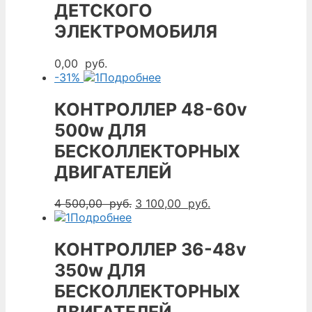
ДЕТСКОГО
ЭЛЕКТРОМОБИЛЯ
0,00
руб.
-31%
Подробнее
КОНТРОЛЛЕР 48-60v
500w ДЛЯ
БЕСКОЛЛЕКТОРНЫХ
ДВИГАТЕЛЕЙ
Первоначальная
Текущая
4 500,00
руб.
3 100,00
руб.
цена
цена:
Подробнее
составляла
3
4
100,00
КОНТРОЛЛЕР 36-48v
500,00
руб..
350w ДЛЯ
руб..
БЕСКОЛЛЕКТОРНЫХ