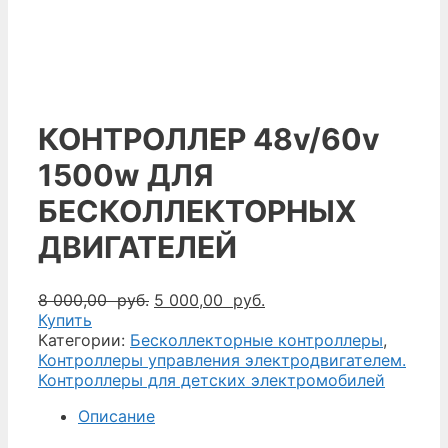
КОНТРОЛЛЕР 48v/60v
1500w ДЛЯ
БЕСКОЛЛЕКТОРНЫХ
ДВИГАТЕЛЕЙ
Первоначальная
Текущая
8 000,00
руб.
5 000,00
руб.
цена
цена:
Купить
составляла
5
Категории:
Бесколлекторные контроллеры
,
8
000,00
Контроллеры управления электродвигателем.
000,00
руб..
Контроллеры для детских электромобилей
руб..
Описание