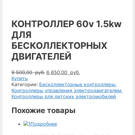
КОНТРОЛЛЕР 60v 1.5kw
ДЛЯ
БЕСКОЛЛЕКТОРНЫХ
ДВИГАТЕЛЕЙ
Первоначальная
Текущая
9 500,00
руб.
6 650,00
руб.
цена
цена:
Купить
составляла
6
Категории:
Бесколлекторные контроллеры
,
9
650,00
Контроллеры управления электродвигателем.
500,00
руб..
Контроллеры для детских электромобилей
руб..
Похожие товары
Подробнее