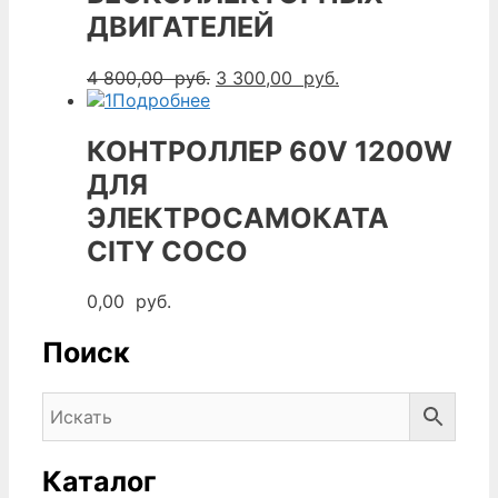
ДВИГАТЕЛЕЙ
Первоначальная
Текущая
4 800,00
руб.
3 300,00
руб.
цена
цена:
Подробнее
составляла
3
4
300,00
КОНТРОЛЛЕР 60V 1200W
800,00
руб..
ДЛЯ
руб..
ЭЛЕКТРОСАМОКАТА
CITY COCO
0,00
руб.
Поиск
Каталог