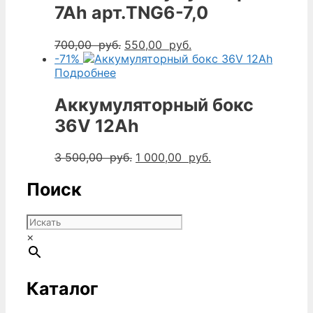
7Ah арт.TNG6-7,0
Первоначальная
Текущая
700,00
руб.
550,00
руб.
цена
цена:
-71%
составляла
550,00
Подробнее
700,00
руб..
руб..
Аккумуляторный бокс
36V 12Ah
Первоначальная
Текущая
3 500,00
руб.
1 000,00
руб.
цена
цена:
составляла
1
Поиск
3
000,00
500,00
руб..
руб..
×
Каталог