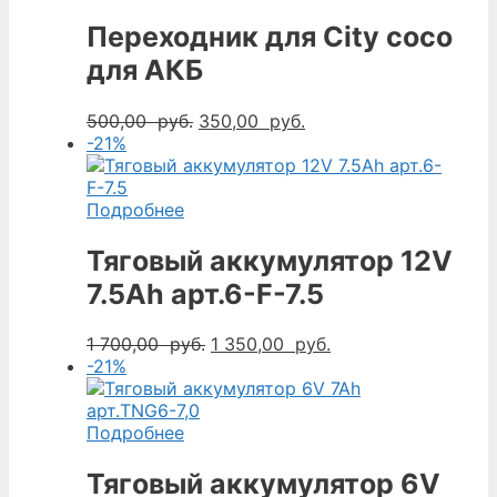
Переходник для City coco
для АКБ
Первоначальная
Текущая
500,00
руб.
350,00
руб.
цена
цена:
-21%
составляла
350,00
500,00
руб..
руб..
Подробнее
Тяговый аккумулятор 12V
7.5Ah арт.6-F-7.5
Первоначальная
Текущая
1 700,00
руб.
1 350,00
руб.
цена
цена:
-21%
составляла
1
1
350,00
700,00
руб..
Подробнее
руб..
Тяговый аккумулятор 6V