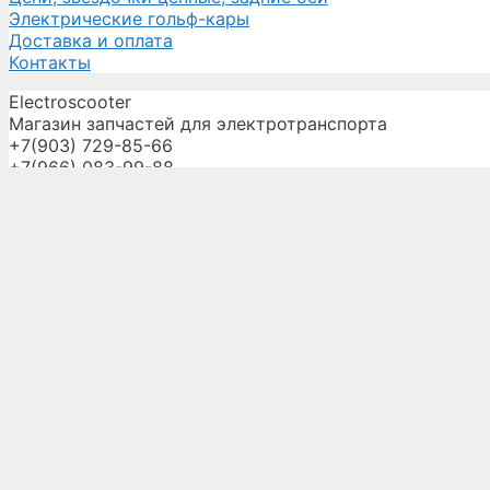
Электрические гольф-кары
Доставка и оплата
Контакты
Electroscooter
Магазин запчастей для электротранспорта
+7(903) 729-85-66
+7(966) 083-99-88
electroscooter07@yandex.ru
Главная
О компании
Запчасти
Услуги
Доставка и оплата
Оптовикам
Галерея
Новости
Контакты