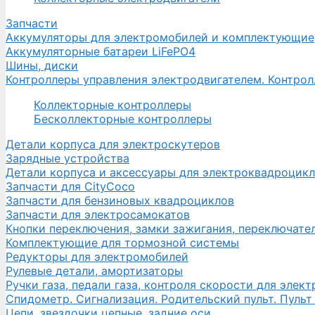
Запчасти
Аккумуляторы для электромобилей и комплектующие
Аккумуляторные батареи LiFePO4
Шины, диски
Контроллеры управления электродвигателем. Контро
Коллекторные контроллеры
Бесколлекторные контроллеры
Детали корпуса для электроскутеров
Зарядные устройства
Детали корпуса и аксессуары для электроквадроцик
Запчасти для CityCoco
Запчасти для бензиновых квадроциклов
Запчасти для электросамокатов
Кнопки переключения, замки зажигания, переключате
Комплектующие для тормозной системы
Редукторы для электромобилей
Рулевые детали, амортизаторы
Ручки газа, педали газа, контроля скорости для элек
Спидометр. Сигнализация. Родительский пульт. Пульт
Цепи, звездочки цепные, задние оси