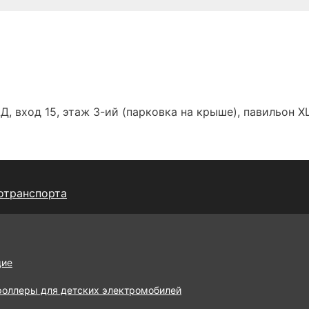
Д, вход 15, этаж 3-ий (парковка на крыше), павильон Х
отранспорта
щие
роллеры для детских электромобилей