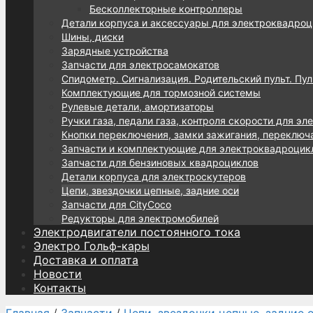
Бесколлекторные контроллеры
Детали корпуса и аксессуары для электроквадроц
Шины, диски
Зарядные устройства
Запчасти для электросамокатов
Спидометр. Сигнализация. Родительский пульт. Пул
Комплектующие для тормозной системы
Рулевые детали, амортизаторы
Ручки газа, педали газа, контроля скорости для эл
Кнопки переключения, замки зажигания, переключ
Запчасти и комплектующие для электроквадроцик
Запчасти для бензиновых квадроциклов
Детали корпуса для электроскутеров
Цепи, звездочки цепные, задние оси
Запчасти для CityCoco
Редукторы для электромобилей
Электродвигатели постоянного тока
Электро Гольф-кары
Доставка и оплата
Новости
Контакты