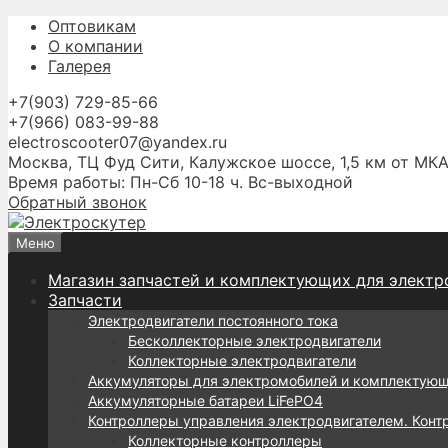
Перейти
Оптовикам
к
О компании
содержимому
Галерея
+7(903) 729-85-66
+7(966) 083-99-88
electroscooter07@yandex.ru
Москва, ТЦ Фуд Сити, Калужское шоссе, 1,5 км от МКА
Время работы: Пн-Сб 10-18 ч. Вс-выходной
Обратный звонок
Меню
Магазин запчастей и комплектующих для электр
Запчасти
Электродвигатели постоянного тока
Бесколлекторные электродвигатели
Коллекторные электродвигатели
Аккумуляторы для электромобилей и комплектую
Аккумуляторные батареи LiFePO4
Контроллеры управления электродвигателем. Конт
Коллекторные контроллеры