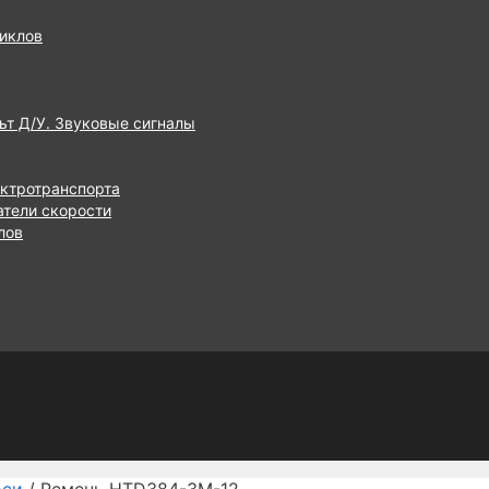
иклов
ьт Д/У. Звуковые сигналы
ектротранспорта
атели скорости
лов