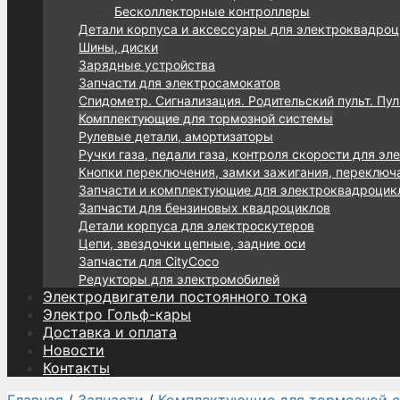
Бесколлекторные контроллеры
Детали корпуса и аксессуары для электроквадроц
Шины, диски
Зарядные устройства
Запчасти для электросамокатов
Спидометр. Сигнализация. Родительский пульт. Пул
Комплектующие для тормозной системы
Рулевые детали, амортизаторы
Ручки газа, педали газа, контроля скорости для эл
Кнопки переключения, замки зажигания, переключ
Запчасти и комплектующие для электроквадроцик
Запчасти для бензиновых квадроциклов
Детали корпуса для электроскутеров
Цепи, звездочки цепные, задние оси
Запчасти для CityCoco
Редукторы для электромобилей
Электродвигатели постоянного тока
Электро Гольф-кары
Доставка и оплата
Новости
Контакты