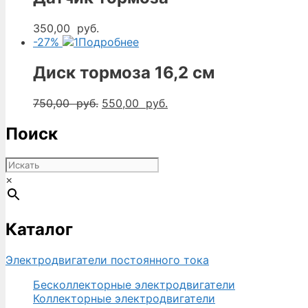
000,00
руб..
350,00
руб.
-27%
Подробнее
Диск тормоза 16,2 см
Первоначальная
Текущая
750,00
руб.
550,00
руб.
цена
цена:
составляла
550,00
Поиск
750,00
руб..
руб..
×
Каталог
Электродвигатели постоянного тока
Бесколлекторные электродвигатели
Коллекторные электродвигатели