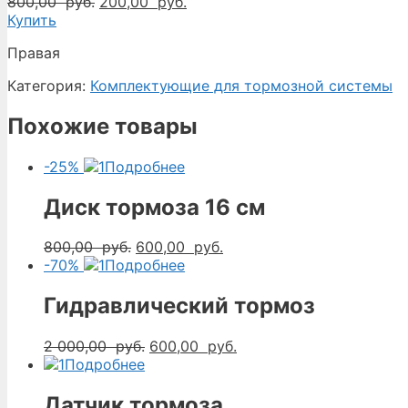
Первоначальная
Текущая
800,00
руб.
200,00
руб.
цена
цена:
Купить
составляла
200,00
Правая
800,00
руб..
руб..
Категория:
Комплектующие для тормозной системы
Похожие товары
-25%
Подробнее
Диск тормоза 16 см
Первоначальная
Текущая
800,00
руб.
600,00
руб.
цена
цена:
-70%
Подробнее
составляла
600,00
800,00
руб..
Гидравлический тормоз
руб..
Первоначальная
Текущая
2 000,00
руб.
600,00
руб.
цена
цена:
Подробнее
составляла
600,00
2
руб..
Датчик тормоза