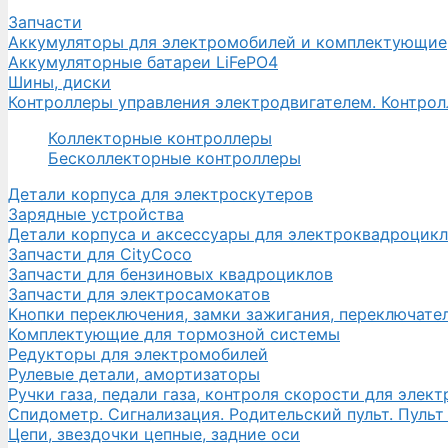
Запчасти
Аккумуляторы для электромобилей и комплектующие
Аккумуляторные батареи LiFePO4
Шины, диски
Контроллеры управления электродвигателем. Контро
Коллекторные контроллеры
Бесколлекторные контроллеры
Детали корпуса для электроскутеров
Зарядные устройства
Детали корпуса и аксессуары для электроквадроцик
Запчасти для CityCoco
Запчасти для бензиновых квадроциклов
Запчасти для электросамокатов
Кнопки переключения, замки зажигания, переключате
Комплектующие для тормозной системы
Редукторы для электромобилей
Рулевые детали, амортизаторы
Ручки газа, педали газа, контроля скорости для элек
Спидометр. Сигнализация. Родительский пульт. Пульт
Цепи, звездочки цепные, задние оси