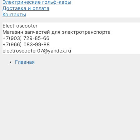
Электрические гольф-кары
Доставка и оплата
Контакты
Electroscooter
Магазин запчастей для электротранспорта
+7(903) 729-85-66
+7(966) 083-99-88
electroscooter07@yandex.ru
Главная
О компании
Запчасти
Услуги
Доставка и оплата
Оптовикам
Галерея
Новости
Контакты
Создание сайта -
owebsite.ru