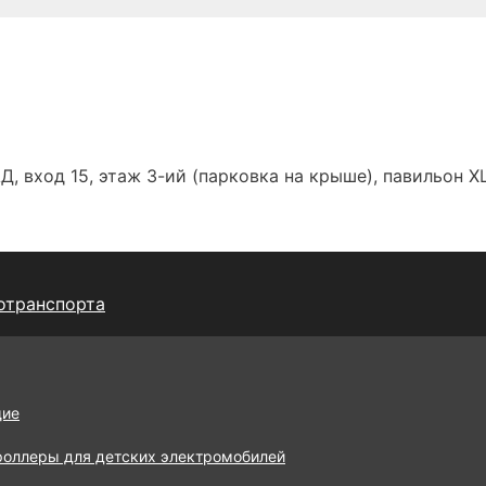
Д, вход 15, этаж 3-ий (парковка на крыше), павильон Х
отранспорта
щие
роллеры для детских электромобилей