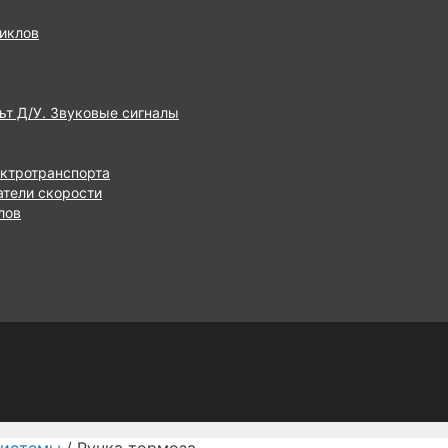
иклов
ьт Д/У. Звуковые сигналы
ектротранспорта
атели скорости
лов