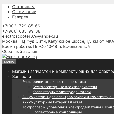
Перейти
Оптовикам
к
О компании
содержимому
Галерея
+7(903) 729-85-66
+7(966) 083-99-88
electroscooter07@yandex.ru
Москва, ТЦ Фуд Сити, Калужское шоссе, 1,5 км от МКА
Время работы: Пн-Сб 10-18 ч. Вс-выходной
Обратный звонок
Меню
Магазин запчастей и комплектующих для электр
Запчасти
Электродвигатели постоянного тока
Бесколлекторные электродвигатели
Коллекторные электродвигатели
Аккумуляторы для электромобилей и комплектую
Аккумуляторные батареи LiFePO4
Контроллеры управления электродвигателем. Конт
Коллекторные контроллеры