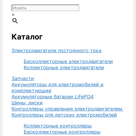
500,00
руб..
×
Каталог
Электродвигатели постоянного тока
Бесколлекторные электродвигатели
Коллекторные электродвигатели
Запчасти
Аккумуляторы для электромобилей и
комплектующие
Аккумуляторные батареи LiFePO4
Шины, диски
Контроллеры управления электродвигателем.
Контроллеры для детских электромобилей
Коллекторные контроллеры
Бесколлекторные контроллеры