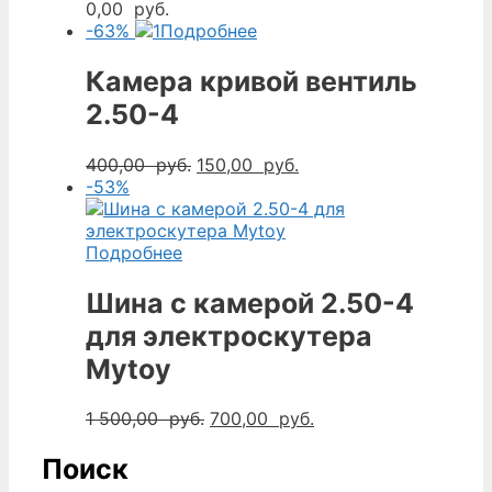
0,00
руб.
-63%
Подробнее
Камера кривой вентиль
2.50-4
Первоначальная
Текущая
400,00
руб.
150,00
руб.
цена
цена:
-53%
составляла
150,00
400,00
руб..
руб..
Подробнее
Шина с камерой 2.50-4
для электроскутера
Mytoy
Первоначальная
Текущая
1 500,00
руб.
700,00
руб.
цена
цена:
составляла
700,00
Поиск
1
руб..