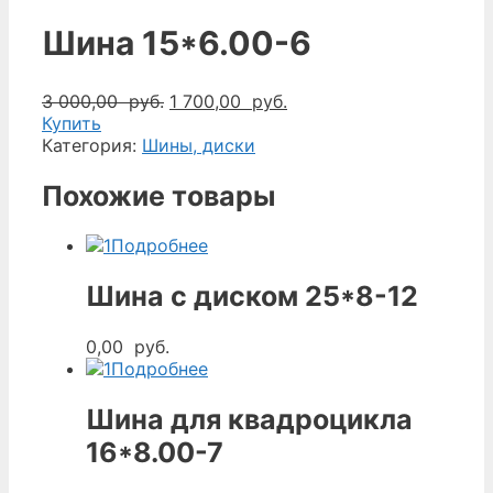
Шина 15*6.00-6
Первоначальная
Текущая
3 000,00
руб.
1 700,00
руб.
цена
цена:
Купить
составляла
1
Категория:
Шины, диски
3
700,00
000,00
руб..
Похожие товары
руб..
Подробнее
Шина с диском 25*8-12
0,00
руб.
Подробнее
Шина для квадроцикла
16*8.00-7