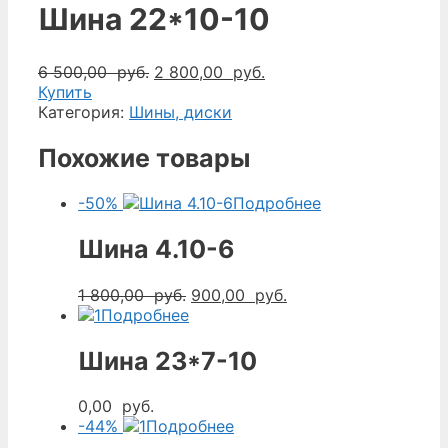
Шина 22*10-10
Первоначальная
Текущая
6 500,00
руб.
2 800,00
руб.
цена
цена:
Купить
составляла
2
Категория:
Шины, диски
6
800,00
500,00
руб..
Похожие товары
руб..
-50%
Подробнее
Шина 4.10-6
Первоначальная
Текущая
1 800,00
руб.
900,00
руб.
цена
цена:
Подробнее
составляла
900,00
1
руб..
Шина 23*7-10
800,00
руб..
0,00
руб.
-44%
Подробнее