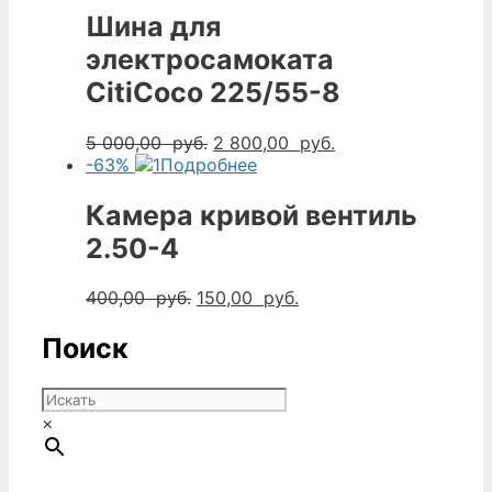
Шина для
электросамоката
CitiCoco 225/55-8
Первоначальная
Текущая
5 000,00
руб.
2 800,00
руб.
цена
цена:
-63%
Подробнее
составляла
2
5
800,00
Камера кривой вентиль
000,00
руб..
2.50-4
руб..
Первоначальная
Текущая
400,00
руб.
150,00
руб.
цена
цена:
составляла
150,00
Поиск
400,00
руб..
руб..
×