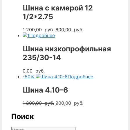
Шина с камерой 12
1/2*2.75
Первоначальная
Текущая
1 200,00
руб.
600,00
руб.
цена
цена:
Подробнее
составляла
600,00
1
руб..
Шина низкопрофильная
200,00
235/30-14
руб..
0,00
руб.
-50%
Подробнее
Шина 4.10-6
Первоначальная
Текущая
1 800,00
руб.
900,00
руб.
цена
цена:
составляла
900,00
Поиск
1
руб..
800,00