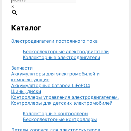
руб..
×
Каталог
Электродвигатели постоянного тока
Бесколлекторные электродвигатели
Коллекторные электродвигатели
Запчасти
Аккумуляторы для электромобилей и
комплектующие
Аккумуляторные батареи LiFePO4
Шины, диски
Контроллеры управления электродвигателем.
Контроллеры для детских электромобилей
Коллекторные контроллеры
Бесколлекторные контроллеры
Детали корпуса для электроскутеров