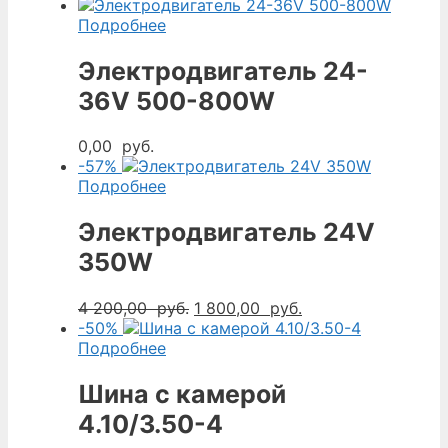
Подробнее
Электродвигатель 24-
36V 500-800W
0,00
руб.
-57%
Подробнее
Электродвигатель 24V
350W
Первоначальная
Текущая
4 200,00
руб.
1 800,00
руб.
цена
цена:
-50%
составляла
1
Подробнее
4
800,00
200,00
руб..
Шина с камерой
руб..
4.10/3.50-4