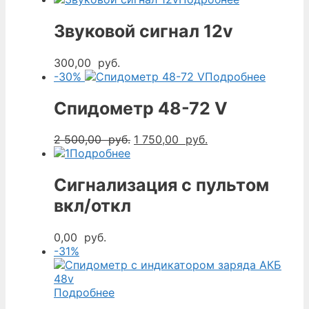
Звуковой сигнал 12v
300,00
руб.
-30%
Подробнее
Спидометр 48-72 V
Первоначальная
Текущая
2 500,00
руб.
1 750,00
руб.
цена
цена:
Подробнее
составляла
1
2
750,00
Сигнализация с пультом
500,00
руб..
вкл/откл
руб..
0,00
руб.
-31%
Подробнее