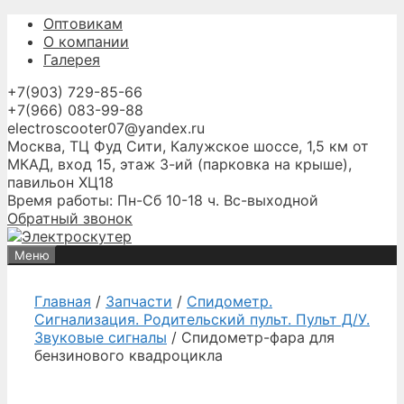
Перейти
Оптовикам
к
О компании
содержимому
Галерея
+7(903) 729-85-66
+7(966) 083-99-88
electroscooter07@yandex.ru
Москва, ТЦ Фуд Сити, Калужское шоссе, 1,5 км от
МКАД, вход 15, этаж 3-ий (парковка на крыше),
павильон ХЦ18
Время работы: Пн-Сб 10-18 ч. Вс-выходной
Обратный звонок
Меню
Главная
/
Запчасти
/
Спидометр.
Сигнализация. Родительский пульт. Пульт Д/У.
Звуковые сигналы
/ Спидометр-фара для
бензинового квадроцикла