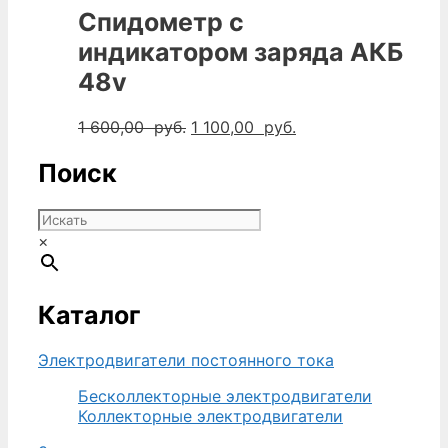
Спидометр с
индикатором заряда АКБ
48v
Первоначальная
Текущая
1 600,00
руб.
1 100,00
руб.
цена
цена:
составляла
1
Поиск
1
100,00
600,00
руб..
руб..
×
Каталог
Электродвигатели постоянного тока
Бесколлекторные электродвигатели
Коллекторные электродвигатели