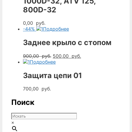
1000D-32, ATV 125,
800D-32
0,00
руб.
-44%
Подробнее
Заднее крыло с стопом
Первоначальная
Текущая
900,00
руб.
500,00
руб.
цена
цена:
Подробнее
составляла
500,00
900,00
руб..
Защита цепи 01
руб..
700,00
руб.
Поиск
×