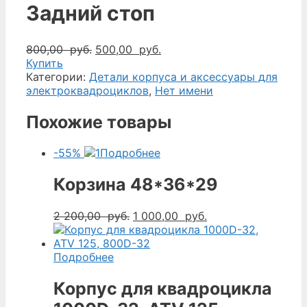
Задний стоп
Первоначальная
Текущая
800,00
руб.
500,00
руб.
цена
цена:
Купить
составляла
500,00
Категории:
Детали корпуса и аксессуары для
800,00
руб..
электроквадроциклов
,
Нет имени
руб..
Похожие товары
-55%
Подробнее
Корзина 48*36*29
Первоначальная
Текущая
2 200,00
руб.
1 000,00
руб.
цена
цена:
составляла
1
2
000,00
Подробнее
200,00
руб..
руб..
Корпус для квадроцикла