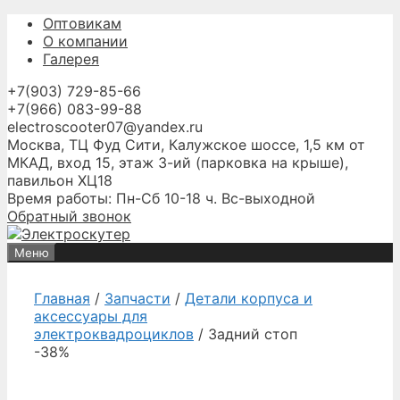
Перейти
Оптовикам
к
О компании
содержимому
Галерея
+7(903) 729-85-66
+7(966) 083-99-88
electroscooter07@yandex.ru
Москва, ТЦ Фуд Сити, Калужское шоссе, 1,5 км от
МКАД, вход 15, этаж 3-ий (парковка на крыше),
павильон ХЦ18
Время работы: Пн-Сб 10-18 ч. Вс-выходной
Обратный звонок
Меню
Главная
/
Запчасти
/
Детали корпуса и
аксессуары для
электроквадроциклов
/ Задний стоп
-38%