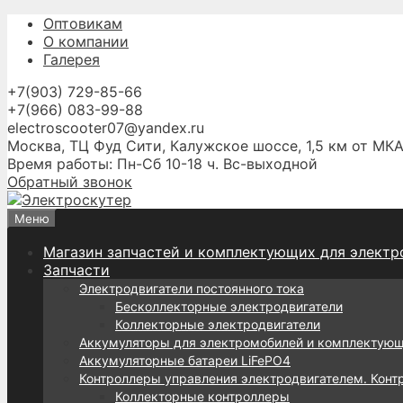
Перейти
Оптовикам
к
О компании
содержимому
Галерея
+7(903) 729-85-66
+7(966) 083-99-88
electroscooter07@yandex.ru
Москва, ТЦ Фуд Сити, Калужское шоссе, 1,5 км от МКА
Время работы: Пн-Сб 10-18 ч. Вс-выходной
Обратный звонок
Меню
Магазин запчастей и комплектующих для электр
Запчасти
Электродвигатели постоянного тока
Бесколлекторные электродвигатели
Коллекторные электродвигатели
Аккумуляторы для электромобилей и комплектую
Аккумуляторные батареи LiFePO4
Контроллеры управления электродвигателем. Конт
Коллекторные контроллеры