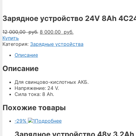
Зарядное устройство 24V 8Ah 4C
Первоначальная
Текущая
12 000,00
руб.
8 000,00
руб.
цена
цена:
Купить
составляла
8
Категория:
Зарядные устройства
12
000,00
Описание
000,00
руб..
руб..
Описание
Для свинцово-кислотных АКБ.
Напряжение: 24 V.
Сила тока: 8 Ah.
Похожие товары
-29%
Подробнее
Зарядное устройство 48v 3.2Ah