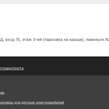
Д, вход 15, этаж 3-ий (парковка на крыше), павильон Х
отранспорта
щие
роллеры для детских электромобилей