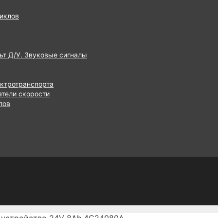
иклов
ьт Д/У. Звуковые сигналы
ектротранспорта
атели скорости
лов