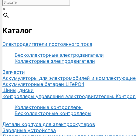
руб..
×
Каталог
Электродвигатели постоянного тока
Бесколлекторные электродвигатели
Коллекторные электродвигатели
Запчасти
Аккумуляторы для электромобилей и комплектующие
Аккумуляторные батареи LiFePO4
Шины, диски
Контроллеры управления электродвигателем. Контро
Коллекторные контроллеры
Бесколлекторные контроллеры
Детали корпуса для электроскутеров
Зарядные устройства