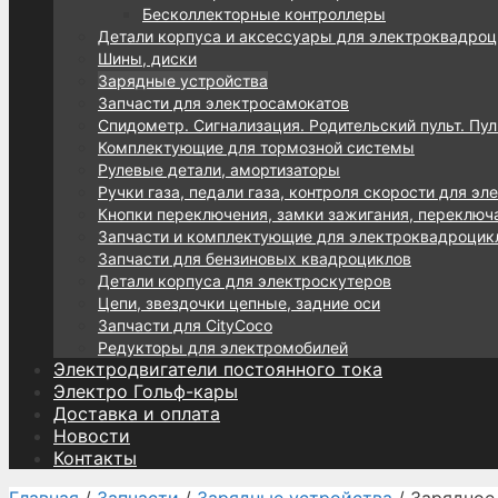
Бесколлекторные контроллеры
Детали корпуса и аксессуары для электроквадроц
Шины, диски
Зарядные устройства
Запчасти для электросамокатов
Спидометр. Сигнализация. Родительский пульт. Пул
Комплектующие для тормозной системы
Рулевые детали, амортизаторы
Ручки газа, педали газа, контроля скорости для эл
Кнопки переключения, замки зажигания, переключ
Запчасти и комплектующие для электроквадроцик
Запчасти для бензиновых квадроциклов
Детали корпуса для электроскутеров
Цепи, звездочки цепные, задние оси
Запчасти для CityCoco
Редукторы для электромобилей
Электродвигатели постоянного тока
Электро Гольф-кары
Доставка и оплата
Новости
Контакты