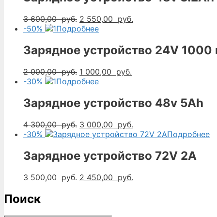
Первоначальная
Текущая
3 600,00
руб.
2 550,00
руб.
цена
цена:
-50%
Подробнее
составляла
2
3
550,00
Зарядное устройство 24V 1000
600,00
руб..
руб..
Первоначальная
Текущая
2 000,00
руб.
1 000,00
руб.
цена
цена:
-30%
Подробнее
составляла
1
2
000,00
Зарядное устройство 48v 5Ah
000,00
руб..
руб..
Первоначальная
Текущая
4 300,00
руб.
3 000,00
руб.
цена
цена:
-30%
Подробнее
составляла
3
4
000,00
Зарядное устройство 72V 2A
300,00
руб..
руб..
Первоначальная
Текущая
3 500,00
руб.
2 450,00
руб.
цена
цена:
составляла
2
Поиск
3
450,00
500,00
руб..