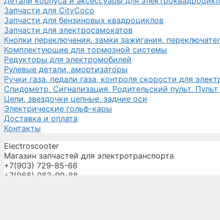
Детали корпуса и аксессуары для электроквадроцик
Запчасти для CityCoco
Запчасти для бензиновых квадроциклов
Запчасти для электросамокатов
Кнопки переключения, замки зажигания, переключате
Комплектующие для тормозной системы
Редукторы для электромобилей
Рулевые детали, амортизаторы
Ручки газа, педали газа, контроля скорости для элек
Спидометр. Сигнализация. Родительский пульт. Пульт
Цепи, звездочки цепные, задние оси
Электрические гольф-кары
Доставка и оплата
Контакты
Electroscooter
Магазин запчастей для электротранспорта
+7(903) 729-85-66
+7(966) 083-99-88
electroscooter07@yandex.ru
Главная
О компании