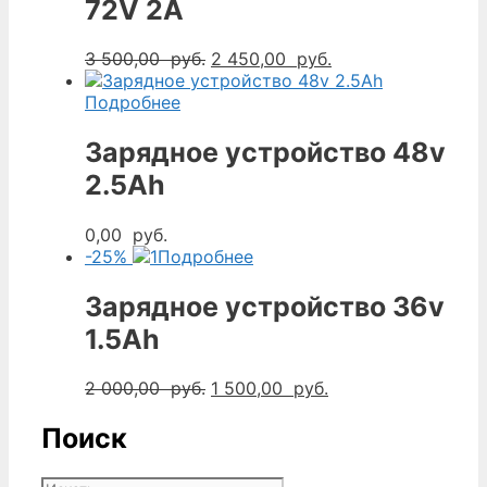
72V 2A
Первоначальная
Текущая
3 500,00
руб.
2 450,00
руб.
цена
цена:
составляла
2
Подробнее
3
450,00
500,00
руб..
Зарядное устройство 48v
руб..
2.5Ah
0,00
руб.
-25%
Подробнее
Зарядное устройство 36v
1.5Ah
Первоначальная
Текущая
2 000,00
руб.
1 500,00
руб.
цена
цена:
составляла
1
Поиск
2
500,00
000,00
руб..