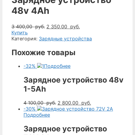
48v 4Ah
Первоначальная
Текущая
3 400,00
руб.
2 350,00
руб.
цена
цена:
Купить
составляла
2
Категория:
Зарядные устройства
3
350,00
400,00
руб..
Похожие товары
руб..
-32%
Подробнее
Зарядное устройство 48v
1-5Ah
Первоначальная
Текущая
4 100,00
руб.
2 800,00
руб.
цена
цена:
-30%
составляла
2
Подробнее
4
800,00
100,00
руб..
Зарядное устройство
руб..