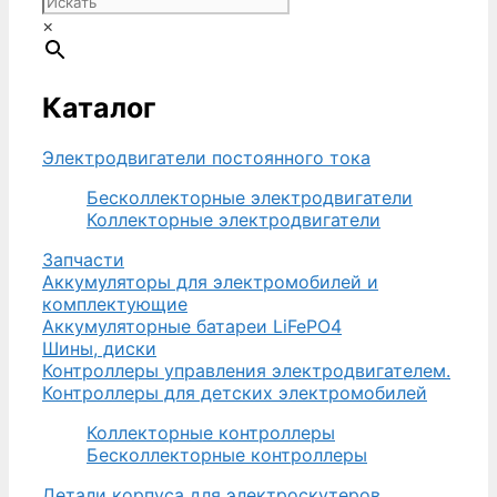
руб..
×
Каталог
Электродвигатели постоянного тока
Бесколлекторные электродвигатели
Коллекторные электродвигатели
Запчасти
Аккумуляторы для электромобилей и
комплектующие
Аккумуляторные батареи LiFePO4
Шины, диски
Контроллеры управления электродвигателем.
Контроллеры для детских электромобилей
Коллекторные контроллеры
Бесколлекторные контроллеры
Детали корпуса для электроскутеров