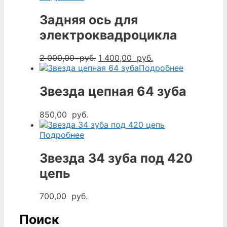
Задняя ось для
электроквадроцикла
Первоначальная
Текущая
2 000,00
руб.
1 400,00
руб.
цена
цена:
Подробнее
составляла
1
2
400,00
Звезда цепная 64 зуба
000,00
руб..
руб..
850,00
руб.
Подробнее
Звезда 34 зуба под 420
цепь
700,00
руб.
Поиск