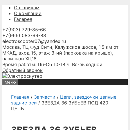
Перейти
Оптовикам
к
О компании
содержимому
Галерея
+7(903) 729-85-66
+7(966) 083-99-88
electroscooter07@yandex.ru
Москва, ТЦ Фуд Сити, Калужское шоссе, 1,5 км от
МКАД, вход 15, этаж 3-ий (парковка на крыше),
павильон ХЦ18
Время работы: Пн-Сб 10-18 ч. Вс-выходной
Обратный звонок
Меню
Главная
/
Запчасти
/
Цепи, звездочки цепные,
задние оси
/ ЗВЕЗДА 36 ЗУБЬЕВ ПОД 420
ЦЕПЬ
ЗВЕЗДА 36 ЗУБЬЕВ