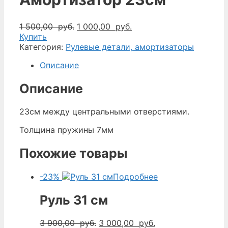
Первоначальная
Текущая
1 500,00
руб.
1 000,00
руб.
цена
цена:
Купить
составляла
1
Категория:
Рулевые детали, амортизаторы
1
000,00
Описание
500,00
руб..
руб..
Описание
23см между центральными отверстиями.
Толщина пружины 7мм
Похожие товары
-23%
Подробнее
Руль 31 см
Первоначальная
Текущая
3 900,00
руб.
3 000,00
руб.