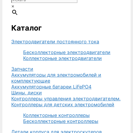
руб..
×
Каталог
Электродвигатели постоянного тока
Бесколлекторные электродвигатели
Коллекторные электродвигатели
Запчасти
Аккумуляторы для электромобилей и
комплектующие
Аккумуляторные батареи LiFePO4
Шины, диски
Контроллеры управления электродвигателем.
Контроллеры для детских электромобилей
Коллекторные контроллеры
Бесколлекторные контроллеры
Детали корпуса для электроскутеров