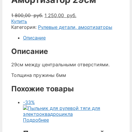
Первоначальная
Текущая
1 800,00
руб.
1 250,00
руб.
цена
цена:
Купить
составляла
1
Категория:
Рулевые детали, амортизаторы
1
250,00
Описание
800,00
руб..
руб..
Описание
29см между центральными отверстиями.
Толщина пружины 6мм
Похожие товары
-33%
Подробнее