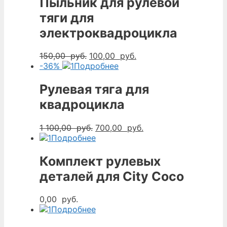
Пыльник для рулевой
тяги для
электроквадроцикла
Первоначальная
Текущая
150,00
руб.
100,00
руб.
цена
цена:
-36%
Подробнее
составляла
100,00
150,00
руб..
Рулевая тяга для
руб..
квадроцикла
Первоначальная
Текущая
1 100,00
руб.
700,00
руб.
цена
цена:
Подробнее
составляла
700,00
1
руб..
Комплект рулевых
100,00
деталей для City Coco
руб..
0,00
руб.
Подробнее