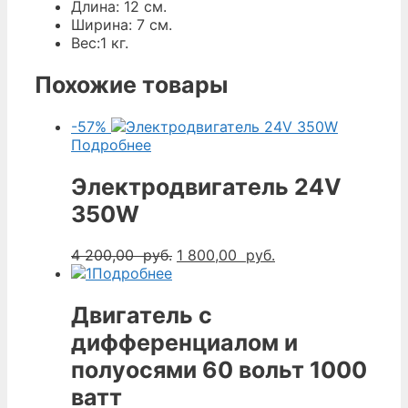
Длина: 12 cм.
Ширина: 7 cм.
Вес:1 кг.
Похожие товары
-57%
Подробнее
Электродвигатель 24V
350W
Первоначальная
Текущая
4 200,00
руб.
1 800,00
руб.
цена
цена:
Подробнее
составляла
1
4
800,00
Двигатель с
200,00
руб..
дифференциалом и
руб..
полуосями 60 вольт 1000
ватт