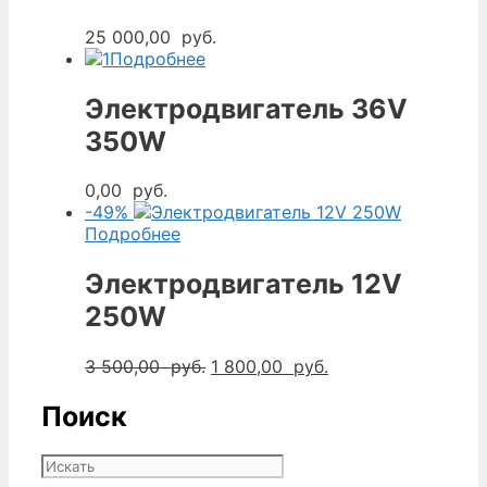
25 000,00
руб.
Подробнее
Электродвигатель 36V
350W
0,00
руб.
-49%
Подробнее
Электродвигатель 12V
250W
Первоначальная
Текущая
3 500,00
руб.
1 800,00
руб.
цена
цена:
составляла
1
Поиск
3
800,00
500,00
руб..
руб..