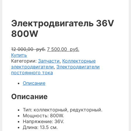
Электродвигатель 36V
800W
Первоначальная
Текущая
12 000,00
руб.
7 500,00
руб.
цена
цена:
Купить
составляла
7
Категории:
Запчасти
,
Коллекторные
12
500,00
электродвигатели
,
Электродвигатели
000,00
руб..
постоянного тока
руб..
Описание
Описание
Тип: коллекторный, редукторный.
Мощность: 800W.
Напряжение: 36V.
Длина: 13.5 см.