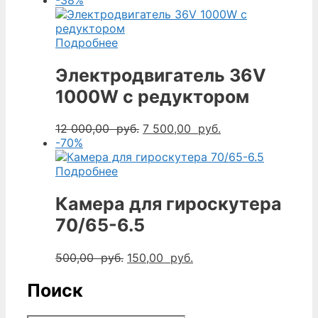
Подробнее
Электродвигатель 36V
1000W с редуктором
Первоначальная
Текущая
12 000,00
руб.
7 500,00
руб.
цена
цена:
-70%
составляла
7
12
500,00
Подробнее
000,00
руб..
руб..
Камера для гироскутера
70/65-6.5
Первоначальная
Текущая
500,00
руб.
150,00
руб.
цена
цена:
составляла
150,00
Поиск
500,00
руб..
руб..