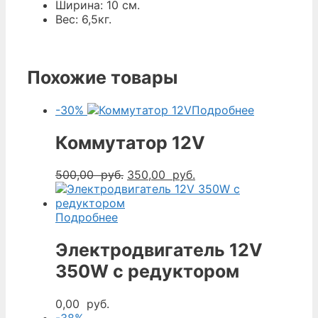
Ширина: 10 см.
Вес: 6,5кг.
Похожие товары
-30%
Подробнее
Коммутатор 12V
Первоначальная
Текущая
500,00
руб.
350,00
руб.
цена
цена:
составляла
350,00
500,00
руб..
Подробнее
руб..
Электродвигатель 12V
350W с редуктором
0,00
руб.
-38%