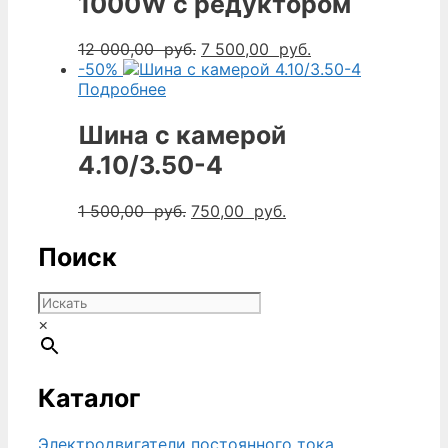
1000W с редуктором
Первоначальная
Текущая
12 000,00
руб.
7 500,00
руб.
цена
цена:
-50%
составляла
7
Подробнее
12
500,00
000,00
руб..
Шина с камерой
руб..
4.10/3.50-4
Первоначальная
Текущая
1 500,00
руб.
750,00
руб.
цена
цена:
составляла
750,00
Поиск
1
руб..
500,00
руб..
×
Каталог
Электродвигатели постоянного тока