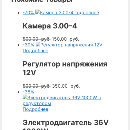
-70%
Подробнее
Камера 3.00-4
Первоначальная
Текущая
500,00
руб.
150,00
руб.
цена
цена:
-30%
составляла
150,00
Подробнее
500,00
руб..
руб..
Регулятор напряжения
12V
Первоначальная
Текущая
500,00
руб.
350,00
руб.
цена
цена:
-38%
составляла
350,00
500,00
руб..
руб..
Подробнее
Электродвигатель 36V