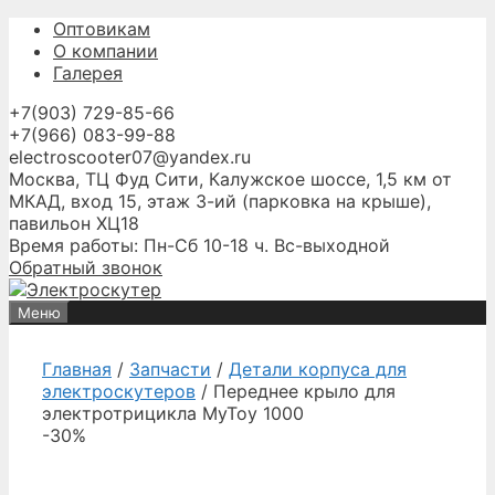
Перейти
Оптовикам
к
О компании
содержимому
Галерея
+7(903) 729-85-66
+7(966) 083-99-88
electroscooter07@yandex.ru
Москва, ТЦ Фуд Сити, Калужское шоссе, 1,5 км от
МКАД, вход 15, этаж 3-ий (парковка на крыше),
павильон ХЦ18
Время работы: Пн-Сб 10-18 ч. Вс-выходной
Обратный звонок
Меню
Главная
/
Запчасти
/
Детали корпуса для
электроскутеров
/ Переднее крыло для
электротрицикла MyToy 1000
-30%