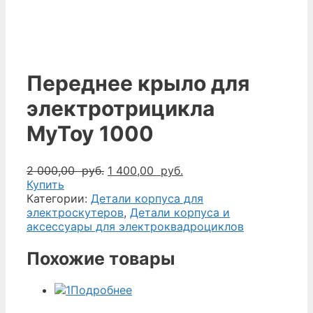
Переднее крыло для
электротрицикла
MyToy 1000
Первоначальная
Текущая
2 000,00
руб.
1 400,00
руб.
цена
цена:
Купить
составляла
1
Категории:
Детали корпуса для
2
400,00
электроскутеров
,
Детали корпуса и
000,00
руб..
аксессуары для электроквадроциклов
руб..
Похожие товары
Подробнее