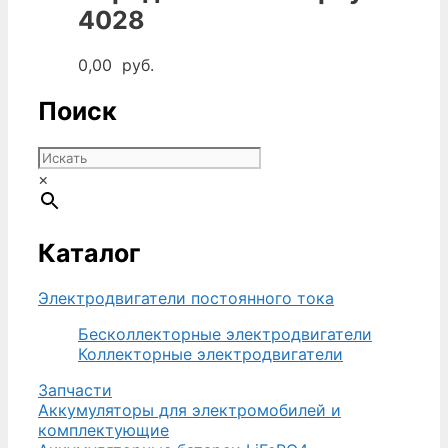
000,00
руб..
4028
руб..
0,00
руб.
Поиск
×
Каталог
Электродвигатели постоянного тока
Бесколлекторные электродвигатели
Коллекторные электродвигатели
Запчасти
Аккумуляторы для электромобилей и
комплектующие