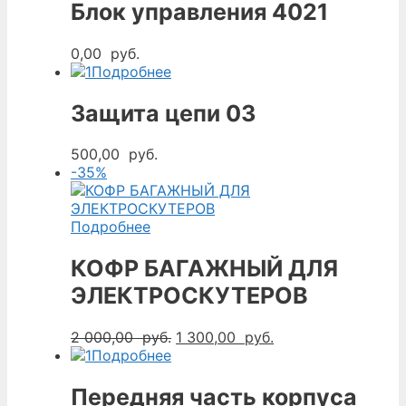
Блок управления 4021
0,00
руб.
Подробнее
Защита цепи 03
500,00
руб.
-35%
Подробнее
КОФР БАГАЖНЫЙ ДЛЯ
ЭЛЕКТРОСКУТЕРОВ
Первоначальная
Текущая
2 000,00
руб.
1 300,00
руб.
цена
цена:
Подробнее
составляла
1
2
300,00
Передняя часть корпуса