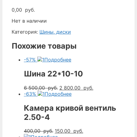
0,00
руб.
Нет в наличии
Категория:
Шины, диски
Похожие товары
-57%
Подробнее
Шина 22*10-10
Первоначальная
Текущая
6 500,00
руб.
2 800,00
руб.
цена
цена:
-63%
Подробнее
составляла
2
6
800,00
Камера кривой вентиль
500,00
руб..
2.50-4
руб..
Первоначальная
Текущая
400,00
руб.
150,00
руб.
цена
цена: