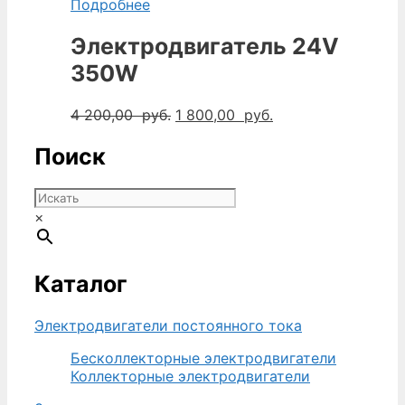
составляла
3
Подробнее
6
500,00
000,00
руб..
Электродвигатель 24V
руб..
350W
Первоначальная
Текущая
4 200,00
руб.
1 800,00
руб.
цена
цена:
составляла
1
Поиск
4
800,00
200,00
руб..
руб..
×
Каталог
Электродвигатели постоянного тока
Бесколлекторные электродвигатели
Коллекторные электродвигатели