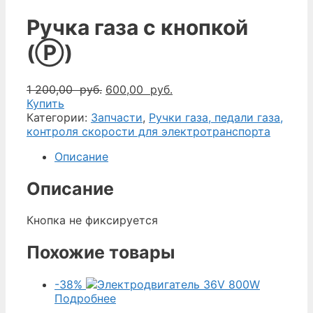
Ручка газа с кнопкой
(Ⓟ)
Первоначальная
Текущая
1 200,00
руб.
600,00
руб.
цена
цена:
Купить
составляла
600,00
Категории:
Запчасти
,
Ручки газа, педали газа,
1
руб..
контроля скорости для электротранспорта
200,00
Описание
руб..
Описание
Кнопка не фиксируется
Похожие товары
-38%
Подробнее