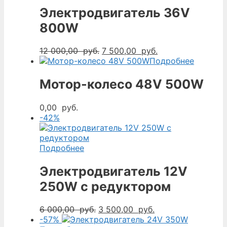
Электродвигатель 36V
800W
Первоначальная
Текущая
12 000,00
руб.
7 500,00
руб.
цена
цена:
Подробнее
составляла
7
12
500,00
Мотор-колесо 48V 500W
000,00
руб..
руб..
0,00
руб.
-42%
Подробнее
Электродвигатель 12V
250W с редуктором
Первоначальная
Текущая
6 000,00
руб.
3 500,00
руб.
цена
цена:
-57%